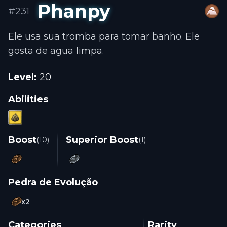
Phanpy
#231
PLAY
Português
Ele usa sua tromba para tomar banho. Ele
PT
Entrar na conta
gosta de agua limpa.
English
EN
Level
:
20
Español
Abilities
ES
Boost
Superior Boost
(
10
)
(
1
)
Pedra de Evolução
x
2
Categories
Rarity