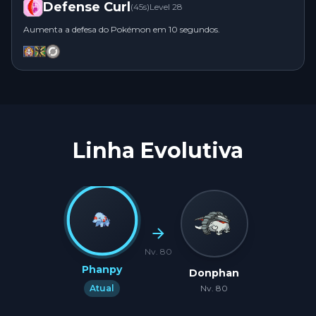
Defense Curl
(
45
s)
Level
28
Aumenta a defesa do Pokémon em 10 segundos.
Linha Evolutiva
Nv.
80
Phanpy
Donphan
Nv.
80
Atual