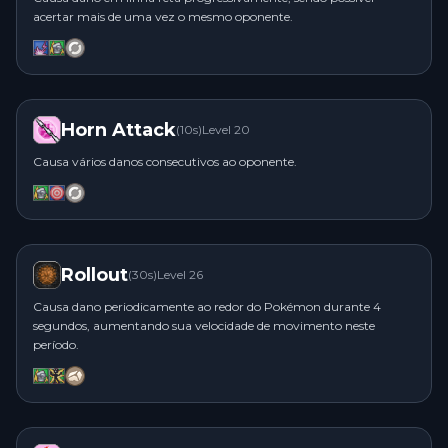
acertar mais de uma vez o mesmo oponente.
N
Horn Attack
(
10
s)
Level
20
Causa vários danos consecutivos ao oponente.
Rollout
(
30
s)
Level
26
Causa dano periodicamente ao redor do Pokémon durante 4
segundos, aumentando sua velocidade de movimento neste
período.