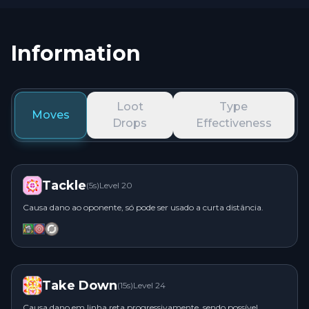
Information
Loot
Type
Moves
Drops
Effectiveness
E
Tackle
(
5
s)
Level
20
Causa dano ao oponente, só pode ser usado a curta distância.
N
Take Down
(
15
s)
Level
24
I
Causa dano em linha reta progressivamente, sendo possível