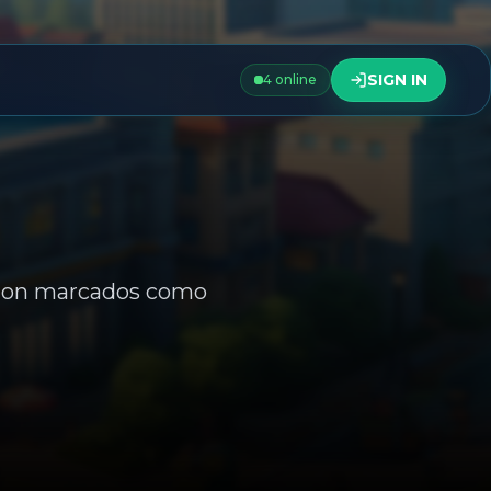
SIGN IN
4 online
émon marcados como