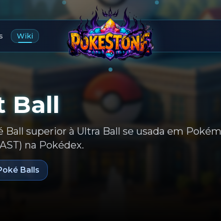
s
Wiki
t Ball
Ball superior à Ultra Ball se usada em Pok
FAST) na Pokédex.
Poké Balls