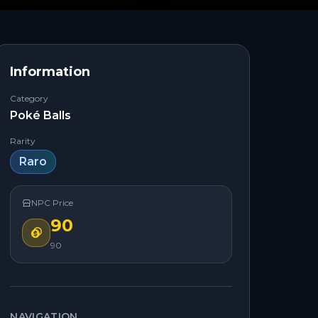
Information
Category
Poké Balls
Rarity
Raro
NPC Price
90
90
NAVIGATION